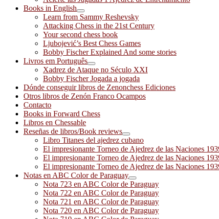
Books in English
Learn from Sammy Reshevsky
Attacking Chess in the 21st Century
Your second chess book
Ljubojević’s Best Chess Games
Bobby Fischer Explained And some stories
Livros em Português
Xadrez de Ataque no Século XXI
Bobby Fischer Jogada a jogada
Dónde conseguir libros de Zenonchess Ediciones
Otros libros de Zenón Franco Ocampos
Contacto
Books in Forward Chess
Libros en Chessable
Reseñas de libros/Book reviews
Libro Titanes del ajedrez cubano
El impresionante Torneo de Ajedrez de las Naciones 19
El impresionante Torneo de Ajedrez de las Naciones 19
El impresionante Torneo de Ajedrez de las Naciones 19
Notas en ABC Color de Paraguay
Nota 723 en ABC Color de Paraguay
Nota 722 en ABC Color de Paraguay
Nota 721 en ABC Color de Paraguay
Nota 720 en ABC Color de Paraguay