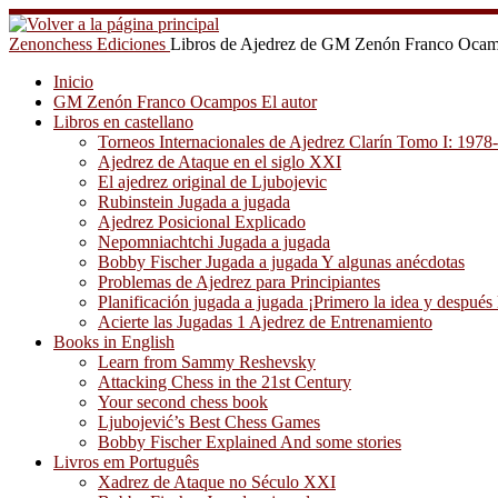
Saltar
al
Zenonchess Ediciones
Libros de Ajedrez de GM Zenón Franco Oca
contenido
Inicio
GM Zenón Franco Ocampos El autor
Libros en castellano
Torneos Internacionales de Ajedrez Clarín Tomo I: 1978
Ajedrez de Ataque en el siglo XXI
El ajedrez original de Ljubojevic
Rubinstein Jugada a jugada
Ajedrez Posicional Explicado
Nepomniachtchi Jugada a jugada
Bobby Fischer Jugada a jugada Y algunas anécdotas
Problemas de Ajedrez para Principiantes
Planificación jugada a jugada ¡Primero la idea y después 
Acierte las Jugadas 1 Ajedrez de Entrenamiento
Books in English
Learn from Sammy Reshevsky
Attacking Chess in the 21st Century
Your second chess book
Ljubojević’s Best Chess Games
Bobby Fischer Explained And some stories
Livros em Português
Xadrez de Ataque no Século XXI