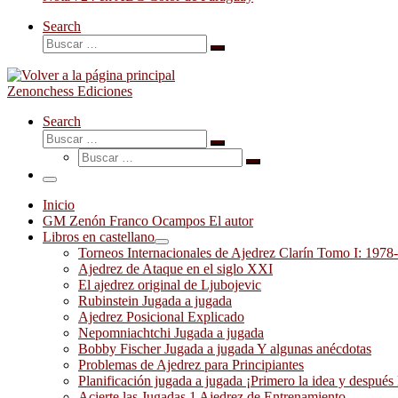
Search
Buscar
Buscar
…
Zenonchess Ediciones
Search
Buscar
Buscar
Buscar
…
Buscar
…
Menú
Inicio
GM Zenón Franco Ocampos El autor
Libros en castellano
Torneos Internacionales de Ajedrez Clarín Tomo I: 1978
Ajedrez de Ataque en el siglo XXI
El ajedrez original de Ljubojevic
Rubinstein Jugada a jugada
Ajedrez Posicional Explicado
Nepomniachtchi Jugada a jugada
Bobby Fischer Jugada a jugada Y algunas anécdotas
Problemas de Ajedrez para Principiantes
Planificación jugada a jugada ¡Primero la idea y después 
Acierte las Jugadas 1 Ajedrez de Entrenamiento