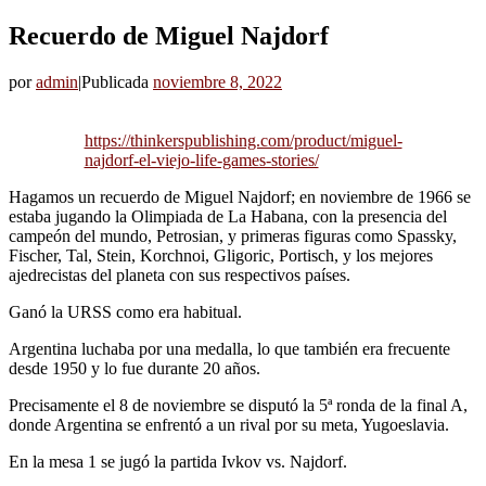
Recuerdo de Miguel Najdorf
por
admin
|
Publicada
noviembre 8, 2022
https://thinkerspublishing.com/product/miguel-
najdorf-el-viejo-life-games-stories/
Hagamos un recuerdo de Miguel Najdorf; en noviembre de 1966 se
estaba jugando la Olimpiada de La Habana, con la presencia del
campeón del mundo, Petrosian, y primeras figuras como Spassky,
Fischer, Tal, Stein, Korchnoi, Gligoric, Portisch, y los mejores
ajedrecistas del planeta con sus respectivos países.
Ganó la URSS como era habitual.
Argentina luchaba por una medalla, lo que también era frecuente
desde 1950 y lo fue durante 20 años.
Precisamente el 8 de noviembre se disputó la 5ª ronda de la final A,
donde Argentina se enfrentó a un rival por su meta, Yugoeslavia.
En la mesa 1 se jugó la partida Ivkov vs. Najdorf.