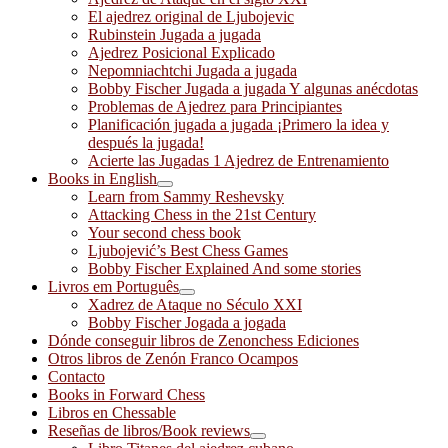
El ajedrez original de Ljubojevic
Rubinstein Jugada a jugada
Ajedrez Posicional Explicado
Nepomniachtchi Jugada a jugada
Bobby Fischer Jugada a jugada Y algunas anécdotas
Problemas de Ajedrez para Principiantes
Planificación jugada a jugada ¡Primero la idea y
después la jugada!
Acierte las Jugadas 1 Ajedrez de Entrenamiento
Books in English
Learn from Sammy Reshevsky
Attacking Chess in the 21st Century
Your second chess book
Ljubojević’s Best Chess Games
Bobby Fischer Explained And some stories
Livros em Português
Xadrez de Ataque no Século XXI
Bobby Fischer Jogada a jogada
Dónde conseguir libros de Zenonchess Ediciones
Otros libros de Zenón Franco Ocampos
Contacto
Books in Forward Chess
Libros en Chessable
Reseñas de libros/Book reviews