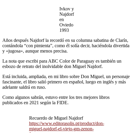
Ivkov y
Najdorf
en
Oviedo
1993
Años después Najdorf la recordó en su columna sabatina de Clarín,
contándola “con pimienta”, como él solía decir, haciéndola divertida
y «jugosa», aunque menos precisa.
La nota que escribi para ABC Color de Paraguay es también un
esbozo de retrato del inolvidable don Miguel Najdorf.
Está incluida, ampliada, en mi libro sobre Don Miguel, un personaje
fascinante, el libro salió primero en español, luego en inglés y más
adelante saldrá en ruso.
Como algunos sabrán, estuvo entre los tres mejores libros
publicados en 2021 según la FIDE.
Recuerdo de Miguel Najdorf
https://www.editorasolis.pt/product/don-
miguel-najdorf-el-viejo-gm-zenon-