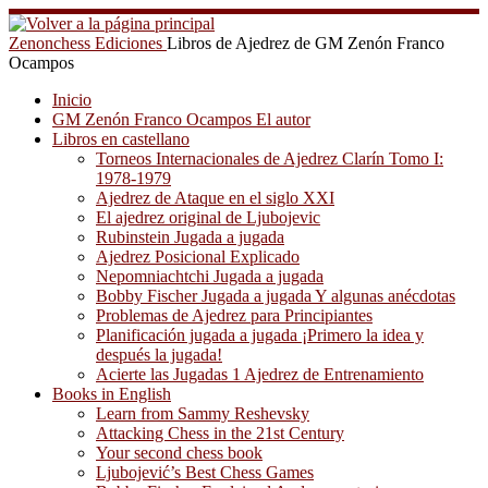
Saltar
al
Zenonchess Ediciones
Libros de Ajedrez de GM Zenón Franco
contenido
Ocampos
Inicio
GM Zenón Franco Ocampos El autor
Libros en castellano
Torneos Internacionales de Ajedrez Clarín Tomo I:
1978-1979
Ajedrez de Ataque en el siglo XXI
El ajedrez original de Ljubojevic
Rubinstein Jugada a jugada
Ajedrez Posicional Explicado
Nepomniachtchi Jugada a jugada
Bobby Fischer Jugada a jugada Y algunas anécdotas
Problemas de Ajedrez para Principiantes
Planificación jugada a jugada ¡Primero la idea y
después la jugada!
Acierte las Jugadas 1 Ajedrez de Entrenamiento
Books in English
Learn from Sammy Reshevsky
Attacking Chess in the 21st Century
Your second chess book
Ljubojević’s Best Chess Games