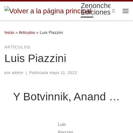
Zenonchess
Saltar al contenido
Search
Ediciones
Me
Inicio
»
Artículos
»
Luis Piazzini
ARTÍCULOS
Luis Piazzini
por
admin
|
Publicada
mayo 11, 2022
Y Botvinnik, Anand …
Luis
Piazzini