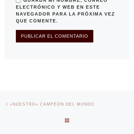
GUARDA MI NOMBRE, CORREO
ELECTRÓNICO Y WEB EN ESTE
NAVEGADOR PARA LA PRÓXIMA VEZ
QUE COMENTE.
Navegación de entradas
Entrada anterior
«NUESTRO» CAMPEÓN DEL MUNDO
VOLVER A LA LISTA DE 
En