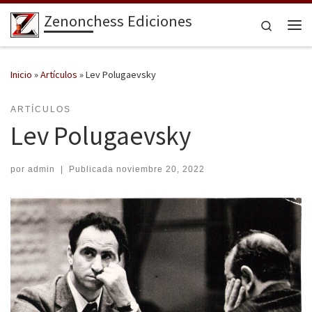
Zenonchess Ediciones
Saltar al contenido
Search
Me
Inicio
»
Artículos
»
Lev Polugaevsky
ARTÍCULOS
Lev Polugaevsky
por
admin
|
Publicada
noviembre 20, 2022