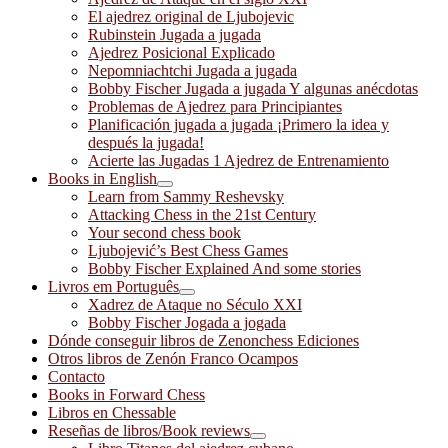
El ajedrez original de Ljubojevic
Rubinstein Jugada a jugada
Ajedrez Posicional Explicado
Nepomniachtchi Jugada a jugada
Bobby Fischer Jugada a jugada Y algunas anécdotas
Problemas de Ajedrez para Principiantes
Planificación jugada a jugada ¡Primero la idea y
después la jugada!
Acierte las Jugadas 1 Ajedrez de Entrenamiento
Books in English
Learn from Sammy Reshevsky
Attacking Chess in the 21st Century
Your second chess book
Ljubojević’s Best Chess Games
Bobby Fischer Explained And some stories
Livros em Português
Xadrez de Ataque no Século XXI
Bobby Fischer Jogada a jogada
Dónde conseguir libros de Zenonchess Ediciones
Otros libros de Zenón Franco Ocampos
Contacto
Books in Forward Chess
Libros en Chessable
Reseñas de libros/Book reviews