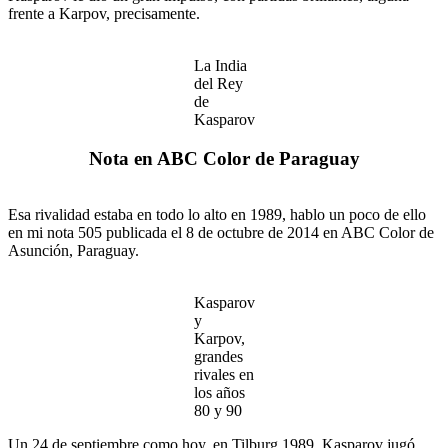
frente a Karpov, precisamente.
La India
del Rey
de
Kasparov
Nota en ABC Color de Paraguay
Esa rivalidad estaba en todo lo alto en 1989, hablo un poco de ello
en mi nota 505 publicada el 8 de octubre de 2014 en ABC Color de
Asunción, Paraguay.
Kasparov
y
Karpov,
grandes
rivales en
los años
80 y 90
Un 24 de septiembre como hoy, en Tilburg 1989, Kasparov jugó