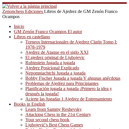
Saltar
al
Zenonchess Ediciones
Libros de Ajedrez de GM Zenón Franco
contenido
Ocampos
Inicio
GM Zenón Franco Ocampos El autor
Libros en castellano
Torneos Internacionales de Ajedrez Clarín Tomo I:
1978-1979
Ajedrez de Ataque en el siglo XXI
El ajedrez original de Ljubojevic
Rubinstein Jugada a jugada
Ajedrez Posicional Explicado
Nepomniachtchi Jugada a jugada
Bobby Fischer Jugada a jugada Y algunas anécdotas
Problemas de Ajedrez para Principiantes
Planificación jugada a jugada ¡Primero la idea y
después la jugada!
Acierte las Jugadas 1 Ajedrez de Entrenamiento
Books in English
Learn from Sammy Reshevsky
Attacking Chess in the 21st Century
Your second chess book
Ljubojević’s Best Chess Games