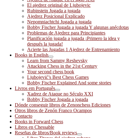
El ajedrez original de Ljubojevic
Rubinstein Jugada a jugada
Ajedrez Posicional Explicado
Nepomniachtchi Jugada a jugada
Bobby Fischer Jugada a jugada Y algunas anécdotas
Problemas de Ajedrez para Principiantes
Planificación jugada a jugada ¡Primero la idea y
después la jugada!
Acierte las Jugadas 1 Ajedrez de Entrenamiento
Books in English
Learn from Sammy Reshevsky
Attacking Chess in the 21st Century
Your second chess book
Ljubojević’s Best Chess Games
Bobby Fischer Explained And some stories
Livros em Português
Xadrez de Ataque no Século XXI
Bobby Fischer Jogada a jogada
Dónde conseguir libros de Zenonchess Ediciones
Otros libros de Zenón Franco Ocampos
Contacto
Books in Forward Chess
Libros en Chessable
Reseñas de libros/Book reviews