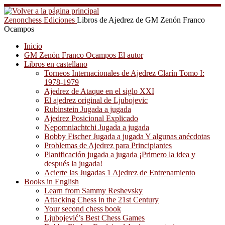
Saltar
al
Zenonchess Ediciones
Libros de Ajedrez de GM Zenón Franco
contenido
Ocampos
Inicio
GM Zenón Franco Ocampos El autor
Libros en castellano
Torneos Internacionales de Ajedrez Clarín Tomo I:
1978-1979
Ajedrez de Ataque en el siglo XXI
El ajedrez original de Ljubojevic
Rubinstein Jugada a jugada
Ajedrez Posicional Explicado
Nepomniachtchi Jugada a jugada
Bobby Fischer Jugada a jugada Y algunas anécdotas
Problemas de Ajedrez para Principiantes
Planificación jugada a jugada ¡Primero la idea y
después la jugada!
Acierte las Jugadas 1 Ajedrez de Entrenamiento
Books in English
Learn from Sammy Reshevsky
Attacking Chess in the 21st Century
Your second chess book
Ljubojević’s Best Chess Games