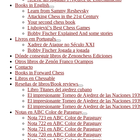
Books in English
Learn from Sammy Reshevsky
Attacking Chess in the 21st Century
Your second chess book
Ljubojević’s Best Chess Games
Bobby Fischer Explained And some stories
Livros em Português
Xadrez de Ataque no Século XXI
Bobby Fischer Jogada a jogada
Dónde conseguir libros de Zenonchess Ediciones
Otros libros de Zenón Franco Ocampos
Contacto
Books in Forward Chess
Libros en Chessable
Reseñas de libros/Book reviews
Libro Titanes del ajedrez cubano
El impresionante Torneo de Ajedrez de las Naciones 19
El impresionante Torneo de Ajedrez de las Naciones 19
El impresionante Torneo de Ajedrez de las Naciones 19
Notas en ABC Color de Paraguay
Nota 723 en ABC Color de Paraguay
Nota 722 en ABC Color de Paraguay
Nota 721 en ABC Color de Paraguay
Nota 720 en ABC Color de Paraguay