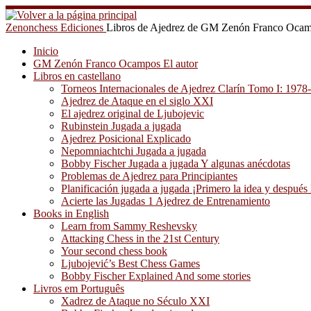
Saltar
al
Zenonchess Ediciones
Libros de Ajedrez de GM Zenón Franco Oca
contenido
Inicio
GM Zenón Franco Ocampos El autor
Libros en castellano
Torneos Internacionales de Ajedrez Clarín Tomo I: 1978
Ajedrez de Ataque en el siglo XXI
El ajedrez original de Ljubojevic
Rubinstein Jugada a jugada
Ajedrez Posicional Explicado
Nepomniachtchi Jugada a jugada
Bobby Fischer Jugada a jugada Y algunas anécdotas
Problemas de Ajedrez para Principiantes
Planificación jugada a jugada ¡Primero la idea y después 
Acierte las Jugadas 1 Ajedrez de Entrenamiento
Books in English
Learn from Sammy Reshevsky
Attacking Chess in the 21st Century
Your second chess book
Ljubojević’s Best Chess Games
Bobby Fischer Explained And some stories
Livros em Português
Xadrez de Ataque no Século XXI