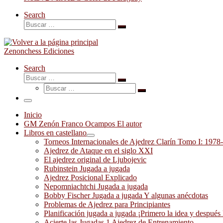
Search
Buscar
Buscar
…
Zenonchess Ediciones
Search
Buscar
Buscar
Buscar
…
Buscar
…
Menú
Inicio
GM Zenón Franco Ocampos El autor
Libros en castellano
Torneos Internacionales de Ajedrez Clarín Tomo I: 1978
Ajedrez de Ataque en el siglo XXI
El ajedrez original de Ljubojevic
Rubinstein Jugada a jugada
Ajedrez Posicional Explicado
Nepomniachtchi Jugada a jugada
Bobby Fischer Jugada a jugada Y algunas anécdotas
Problemas de Ajedrez para Principiantes
Planificación jugada a jugada ¡Primero la idea y después 
Acierte las Jugadas 1 Ajedrez de Entrenamiento